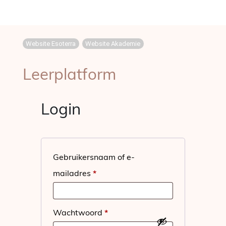
Website Esoterra
Website Akademie
Leerplatform
Login
Gebruikersnaam of e-
Vereist
mailadres
*
Vereist
Wachtwoord
*