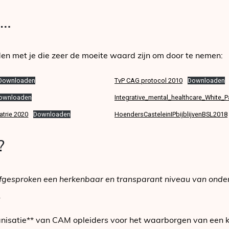
e…
n met je die zeer de moeite waard zijn om door te nemen:
Downloaden
TvP CAG protocol 2010
Downloaden
ownloaden
Integrative_mental_healthcare_White_P
atrie 2020
Downloaden
HoendersCasteleinIPbijblijvenBSL2018
?
afgesproken een herkenbaar en transparant niveau van onderw
.
isatie** van CAM opleiders voor het waarborgen van een k