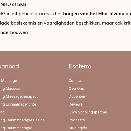
 SNRO of SKB.
 in dit gehele proces is het
borgen van het Hbo-niveau
va
digde basiskennis en vaardigheden beschikken, maar ook kri
 onderbouwen.
aanbod
Esoterra
s Massage
Contact
ing Masseur
Over Ons
ing Massagetherapeut
Docenten
ing Lichaamsgerichte
Reviews
ing
UWV Scholingspartner
ing Traumatherapie Basics
Podcasts
ing Traumatherapie
Studiegids