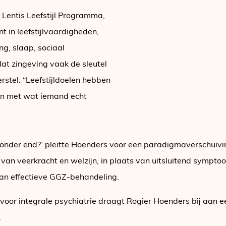
 Lentis Leefstijl Programma,
t in leefstijlvaardigheden,
g, slaap, sociaal
dat zingeving vaak de sleutel
stel: “Leefstijldoelen hebben
jn met wat iemand echt
 zonder end?’ pleitte Hoenders voor een paradigmaverschuivi
van veerkracht en welzijn, in plaats van uitsluitend symptoom
van effectieve GGZ-behandeling.
r voor integrale psychiatrie draagt Rogier Hoenders bij aa
.