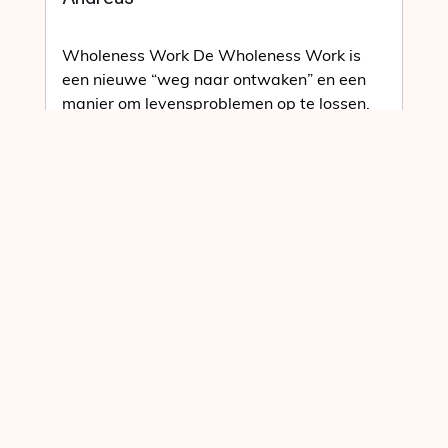
Wholeness Work De Wholeness Work is
een nieuwe “weg naar ontwaken” en een
manier om levensproblemen op te lossen.
In deze introductievideo ontdek je hoe deze
nieuwe methode een eenvoudige,…