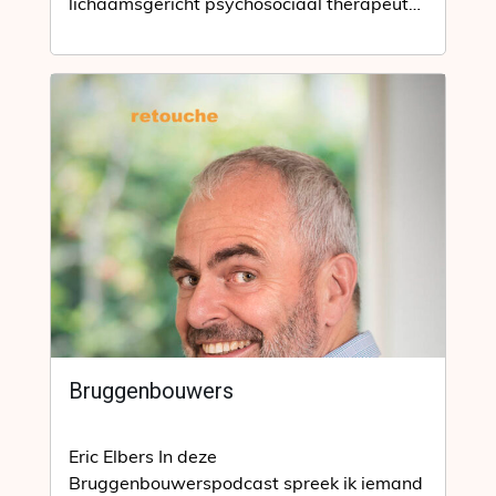
lichaamsgericht psychosociaal therapeut
én integraal mondhygiënist.Mondhygiëne
met een integrale, holistische aanpak.
Dat…
Bruggenbouwers
Eric Elbers In deze
Bruggenbouwerspodcast spreek ik iemand